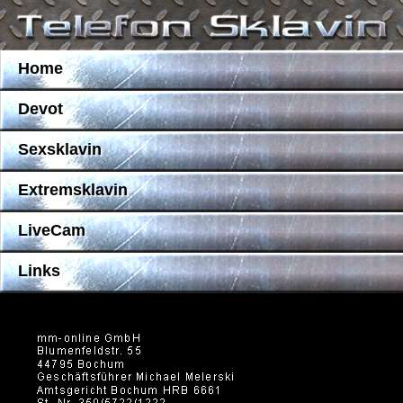
Home
Devot
Sexsklavin
Extremsklavin
LiveCam
Links